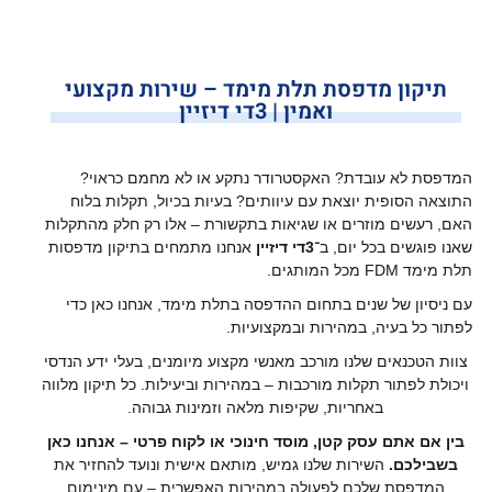
תיקון מדפסת תלת מימד – שירות מקצועי
ואמין | 3די דיזיין
המדפסת לא עובדת? האקסטרודר נתקע או לא מחמם כראוי?
התוצאה הסופית יוצאת עם עיוותים? בעיות בכיול, תקלות בלוח
האם, רעשים מוזרים או שגיאות בתקשורת – אלו רק חלק מהתקלות
שאנו פוגשים בכל יום, ב־
3
די דיזיין
אנחנו מתמחים בתיקון מדפסות
תלת מימד
FDM
מכל המותגים.
עם ניסיון של שנים בתחום ההדפסה בתלת מימד, אנחנו כאן כדי
לפתור כל בעיה, במהירות ובמקצועיות
.
צוות הטכנאים שלנו מורכב מאנשי מקצוע מיומנים, בעלי ידע הנדסי
ויכולת לפתור תקלות מורכבות – במהירות וביעילות. כל תיקון מלווה
באחריות, שקיפות מלאה וזמינות גבוהה.
בין אם אתם עסק קטן, מוסד חינוכי או לקוח פרטי – אנחנו כאן
בשבילכם
.
השירות שלנו גמיש, מותאם אישית ונועד להחזיר את
המדפסת שלכם לפעולה במהירות האפשרית – עם מינימום