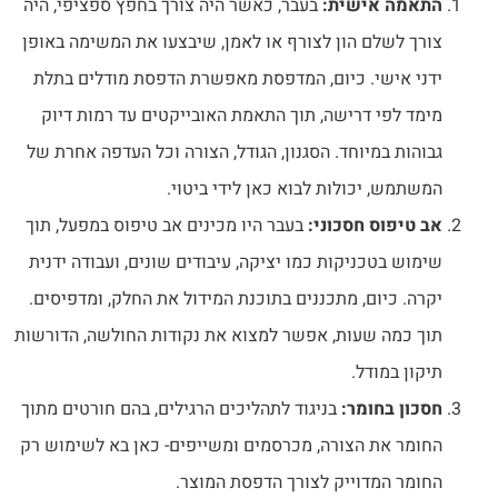
התאמה אישית:
בעבר, כאשר היה צורך בחפץ ספציפי, היה
צורך לשלם הון לצורף או לאמן, שיבצעו את המשימה באופן
ידני אישי. כיום, המדפסת מאפשרת הדפסת מודלים בתלת
מימד לפי דרישה, תוך התאמת האובייקטים עד רמות דיוק
גבוהות במיוחד. הסגנון, הגודל, הצורה וכל העדפה אחרת של
המשתמש, יכולות לבוא כאן לידי ביטוי.
אב טיפוס חסכוני:
בעבר היו מכינים אב טיפוס במפעל, תוך
שימוש בטכניקות כמו יציקה, עיבודים שונים, ועבודה ידנית
יקרה. כיום, מתכננים בתוכנת המידול את החלק, ומדפיסים.
תוך כמה שעות, אפשר למצוא את נקודות החולשה, הדורשות
תיקון במודל.
חסכון בחומר:
בניגוד לתהליכים הרגילים, בהם חורטים מתוך
החומר את הצורה, מכרסמים ומשייפים- כאן בא לשימוש רק
החומר המדוייק לצורך הדפסת המוצר.