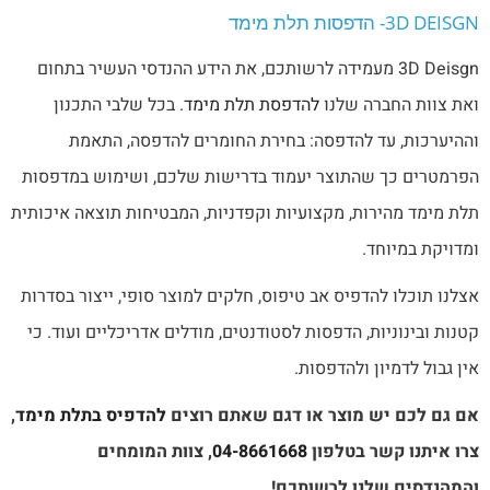
3D DEISGN- הדפסות תלת מימד
3D Deisgn מעמידה לרשותכם, את הידע ההנדסי העשיר בתחום
ואת צוות החברה שלנו
להדפסת תלת מימד
. בכל שלבי התכנון
וההיערכות, עד להדפסה: בחירת החומרים להדפסה, התאמת
הפרמטרים כך שהתוצר יעמוד בדרישות שלכם, ושימוש במדפסות
תלת מימד מהירות, מקצועיות וקפדניות, המבטיחות תוצאה איכותית
ומדויקת במיוחד.
אצלנו תוכלו להדפיס אב טיפוס, חלקים למוצר סופי, ייצור בסדרות
קטנות ובינוניות, הדפסות לסטודנטים, מודלים אדריכליים ועוד. כי
אין גבול לדמיון ולהדפסות.
אם גם לכם יש מוצר או דגם שאתם רוצים
להדפיס בתלת מימד
,
צרו איתנו קשר בטלפון
04-8661668
, צוות המומחים
והמהנדסים שלנו לרשותכם!