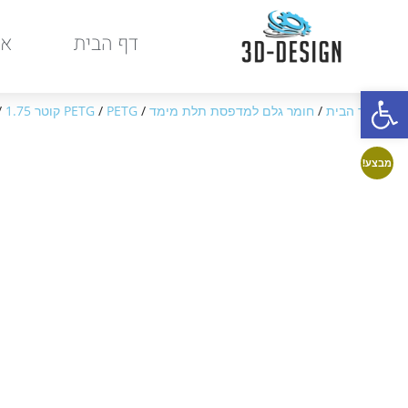
דף הבית
או
פתח סרגל נגישות
עמוד הבית
/
חומר גלם למדפסת תלת מימד
/
PETG קוטר 1.75
/
PETG
/ G 1.75
מבצע!