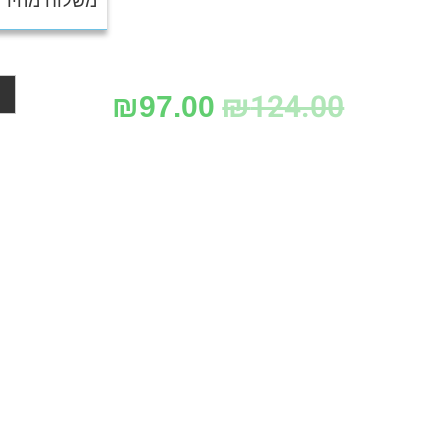
משלוח מהיר UPS לנק’ איסוף : 25₪
₪
124.00
₪
97.00