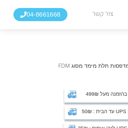
צור קשר
04-8661668
פילמנט PETG חדש איכותי מבית Sunlu, מתאים לרוב מדפסות תלת מימד מסוג FDM
זמנה מעל 499₪
5