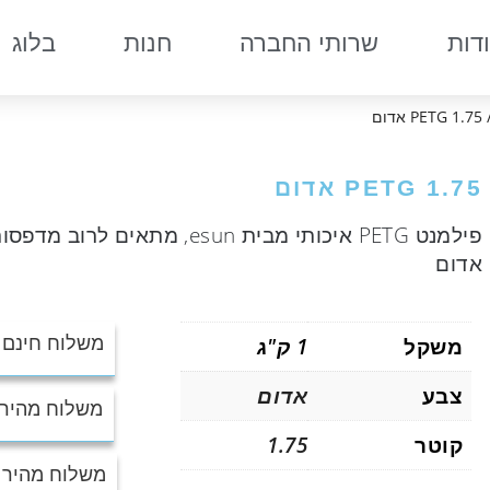
דות
שרותי החברה
חנות
בלוג
PET אדום
PETG 1.75 אדום
אדום
משקל
1 ק"ג
משלוח חינם בה
צבע
אדום
משלוח מהיר UPS עד הבית : 0₪
קוטר
1.75
משלוח מהיר UPS לנק’ איסוף : 25₪