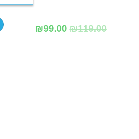
₪
99.00
₪
119.00