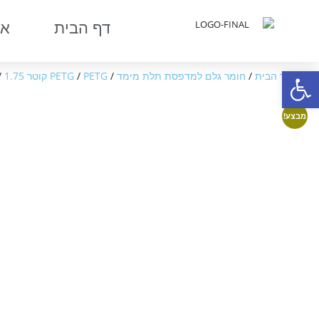
דף הבית
או
פתח סרגל נגישות
עמוד הבית
/
חומר גלם למדפסת תלת מימד
/
PETG קוטר 1.75
/
PETG
/ G 1.75
מבצע!