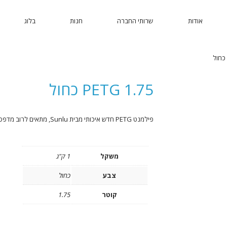
אודות
שרותי החברה
חנות
בלוג
PETG 1.75 כחול
פילמנט PETG חדש איכותי מבית Sunlu, מתאים לרוב מדפסות תלת מימד מסוג FDM בצבע טבע
משקל
1 ק"ג
צבע
כחול
קוטר
1.75