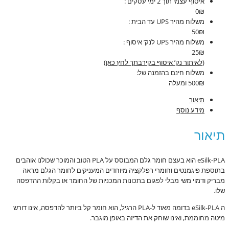
איסוף עצמי תוך 2 ימי עסקים :
0₪
משלוח מהיר UPS עד הבית :
50₪
משלוח מהיר UPS לנק’ איסוף :
25₪
(
לאיתור נק’ איסוף בקירבתך לחץ כאן
)
משלוח חינם בהזמנה של:
500₪ ומעלה
תיאור
מידע נוסף
תיאור
eSilk-PLA הוא בעצם חומר גלם המבוסס על PLA הטוב והמוכר שכולנו אוהבים
בתוספת פיגמנטים וחומרי רפלקציה מיוחדים המעניקים לחומר הגלם מראה
מבריק ודמוי משי מבלי לפגום בתכונות המכניות של החומר או בקלות ההדפסה
שלו.
ה eSilk-PLA בדומה מאוד ל-PLA הרגיל, הוא חומר קל ביותר להדפסה, אינו דורש
מיטה מחוממת, ואינו שוחק את הדיזה באופן מוגבר.