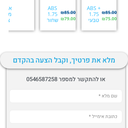
DM
ABS +
ABS
איכות
₪
85.00
₪
85.00
1.75
1.75
מתפש
₪
79.00
₪
75.00
טבעי
שחור
צבע 
מלא את פרטיך, וקבל הצעה בהקדם
או להתקשר למספר 0546587258