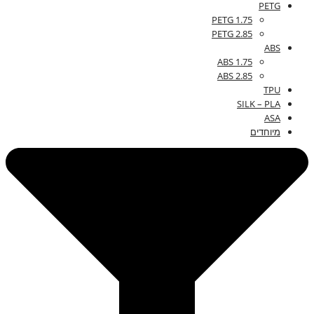
PETG
PETG 1.75
PETG 2.85
ABS
ABS 1.75
ABS 2.85
TPU
SILK – PLA
ASA
מיוחדים