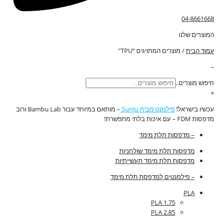
04-8661668
המוצרים שלנו
עמוד הבית
/ מוצרים המתויגים “TPU”
–
חיפוש מוצרים..
×
עכשיו בישראל!
פילמנט מבית Sunlu
– מותאם במיוחד עבור Bambu Lab ורוב
מדפסות FDM – עם איכות בלתי מתפשרת!
– מדפסות תלת מימד
מדפסות תלת מימד שולחניות
מדפסות תלת מימד תעשייתיות
– פילמנטים למדפסת תלת מימד
PLA
PLA 1.75
PLA 2.85