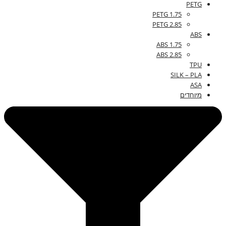
PETG
PETG 1.75
PETG 2.85
ABS
ABS 1.75
ABS 2.85
TPU
SILK – PLA
ASA
מיוחדים