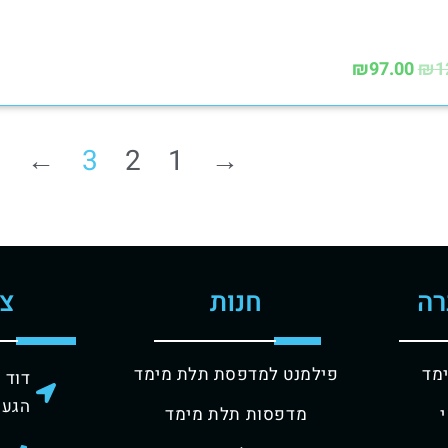
₪
97.00
₪
1
←
3
2
1
→
רה
חנות
צו
מד
פילמנט למדפסת תלת מימד
דוד שמע
הגעה
מדפסות תלת מימד