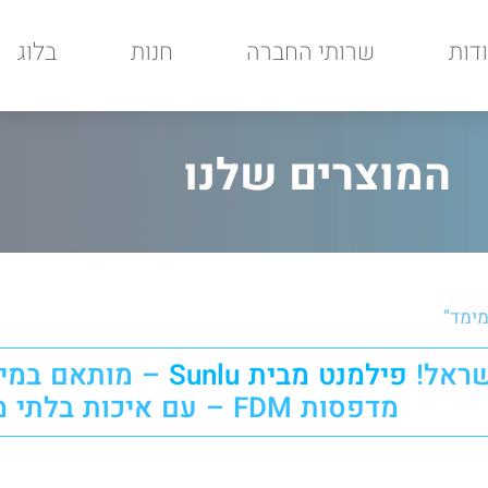
דות
שרותי החברה
חנות
בלוג
המוצרים שלנו
מימד”
שראל!
–
פילמנט מבית Sunlu
מדפסות FDM – עם איכות בלתי מתפשרת!