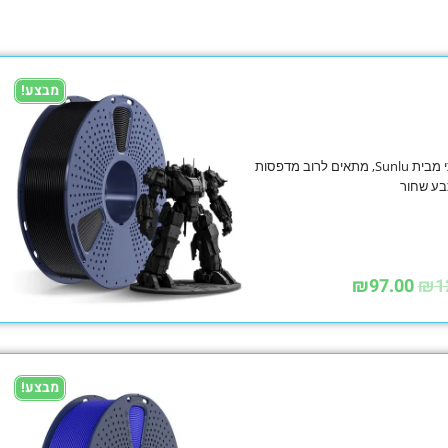
מבצע!
פילמנט PETG חדש איכותי מבית Sunlu, מתאים לרוב מדפסות
₪
97.00
₪
1
מבצע!